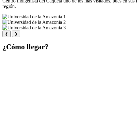
Centro Indigenista del Caquetá uno de los más visitados, pues en sus i
región.
❮
❯
¿Cómo llegar?