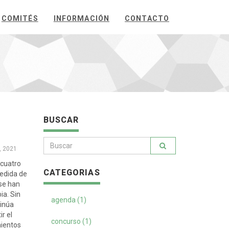
COMITÉS
INFORMACIÓN
CONTACTO
BUSCAR
, 2021
 cuatro
CATEGORIAS
medida de
 se han
ia. Sin
agenda (1)
tinúa
r el
concurso (1)
mientos