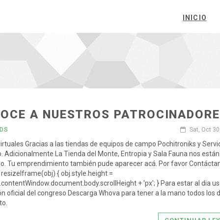
INICIO
OCE A NUESTROS PATROCINADOR
DS
Sat, Oct 30
irtuales Gracias a las tiendas de equipos de campo Pochitroniks y Servi
. Adicionalmente La Tienda del Monte, Entropia y Sala Fauna nos están
o. Tu emprendimiento también pude aparecer acá. Por favor Contáctan
 resizeIframe(obj) { obj.style.height =
.contentWindow.document.body.scrollHeight + 'px'; } Para estar al dia us
ón oficial del congreso Descarga Whova para tener a la mano todos los d
to.