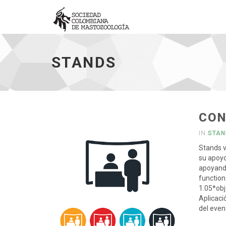
Stands
-
STANDS
ir
a
inicio
CON
IN
STAN
Stands v
su apoyo
apoyand
function
1.05*obj
Aplicaci
del even