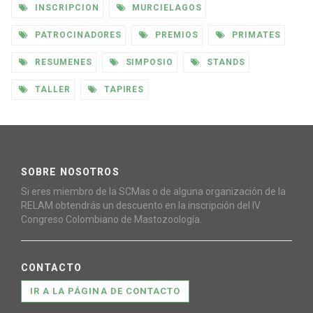
INSCRIPCION
MURCIELAGOS
PATROCINADORES
PREMIOS
PRIMATES
RESUMENES
SIMPOSIO
STANDS
TALLER
TAPIRES
SOBRE NOSOTROS
Si eres miembro de la SCMas o de alguna organización de la
RELAM obtendrás un descuento en la inscripción del IV
Congreso Colombiano de Mastozoología.
CONTACTO
IR A LA PÁGINA DE CONTACTO