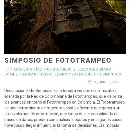
SIMPOSIO DE FOTOTRAMPEO
POR
ANGELICA DÍAZ-PULIDO, DIEGO J. LIZCANO, BIBIANA
GÓMEZ, GERMAN FORERO, LEONOR VALENZUELA
IN
SIMPOSIO
Fri, Jun 11, 2021
Descripción Este Simposio es la tercera versión de la iniciativa
liderada por la Red de Colombiana de Fototrampeo, que visibiliza
los avances en torno al Fototrampeo en Colombia. El Fototrampeo
es una herramienta de muestreo costo-eficiente que genera un
gran volumen de información, que luego de ser consolidada en
bases de datos, pueden con análisis robustos y en algunos casos
novedosos, llegar influenciar la toma de decisiones. El simposio