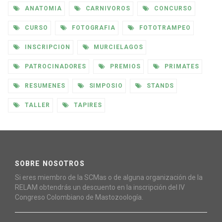
ANATOMIA
CARNIVOROS
CONCURSO
CURSO
FOTOGRAFIA
FOTOTRAMPEO
INSCRIPCION
MURCIELAGOS
PATROCINADORES
PREMIOS
PRIMATES
RESUMENES
SIMPOSIO
STANDS
TALLER
TAPIRES
SOBRE NOSOTROS
Si eres miembro de la SCMas o de alguna organización de la
RELAM obtendrás un descuento en la inscripción del IV
Congreso Colombiano de Mastozoología.