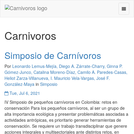
Cambi
Carnivoros
Naveg
-
ir
a
Carnivoros
inicio
Simposio de Carnívoros
Por
Leonardo Lemus-Mejía, Diego A. Zárrate-Charry, Ginna P.
Gómez-Junco, Catalina Moreno-Díaz, Camilo A. Paredes-Casas,
Heliot Zarza-Villanueva, I. Mauricio Vela-Vargas, José F.
González-Maya
in
Simposio
Tue, Jul 6, 2021
IV Simposio de pequeños carnívoros en Colombia: retos en
conservación Para los pequeños carnívoros, al ser un grupo de
alta importancia ecológica y presentar problemáticas asociadas a
actividades antrópicas, es prioritario generar herramientas de
conservación. Se requiere un trabajo transdisciplinar que genere
acciones integrales y multisectoriales ante distintos retos, en