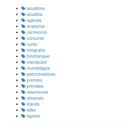
acuaticos
acustica
agenda
anatomia
carnivoros
concurso
curso
fotografia
fototrampeo
inscripcion
murcielagos
patrocinadores
premios
primates
resumenes
simposio
stands
taller
tapires