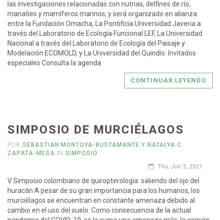
las investigaciones relacionadas con nutrias, delfines de río,
manatíes y mamíferos marinos, y será organizado en alianza
entre la Fundación Omacha, La Pontificia Universidad Javeria a
través del Laboratorio de Ecología Funcional LEF, La Universidad
Nacional a través del Laboratorio de Ecología del Paisaje y
Modelación ECOMOLD, y La Universidad del Quindío. Invitados
especiales Consulta la agenda
CONTINUAR LEYENDO
SIMPOSIO DE MURCIÉLAGOS
POR
SEBASTIÁN MONTOYA-BUSTAMANTE Y NATALYA C.
ZAPATA-MESA
IN
SIMPOSIO
Thu, Jun 3, 2021
V Simposio colombiano de quiropterología: saliendo del ojo del
huracán A pesar de su gran importancia para los humanos, los
murciélagos se encuentran en constante amenaza debido al
cambio en el uso del suelo. Como consecuencia de la actual
pandemia del COVID-19, se le suma una amenaza más: la opinión