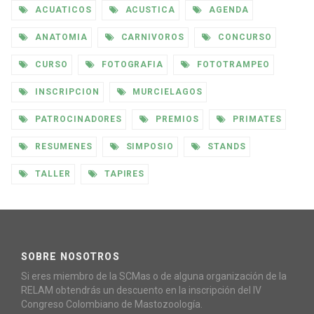
ACUATICOS
ACUSTICA
AGENDA
ANATOMIA
CARNIVOROS
CONCURSO
CURSO
FOTOGRAFIA
FOTOTRAMPEO
INSCRIPCION
MURCIELAGOS
PATROCINADORES
PREMIOS
PRIMATES
RESUMENES
SIMPOSIO
STANDS
TALLER
TAPIRES
SOBRE NOSOTROS
Si eres miembro de la SCMas o de alguna organización de la
RELAM obtendrás un descuento en la inscripción del IV
Congreso Colombiano de Mastozoología.