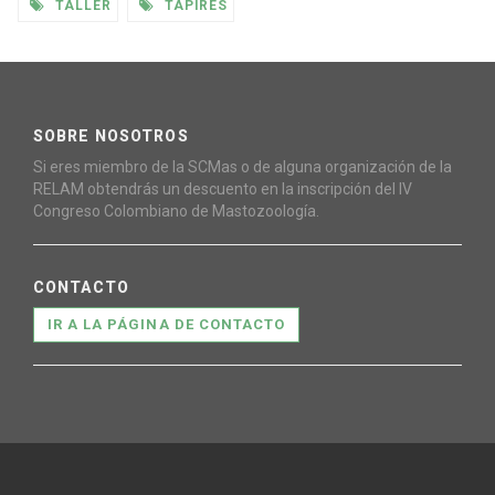
TALLER
TAPIRES
SOBRE NOSOTROS
Si eres miembro de la SCMas o de alguna organización de la
RELAM obtendrás un descuento en la inscripción del IV
Congreso Colombiano de Mastozoología.
CONTACTO
IR A LA PÁGINA DE CONTACTO