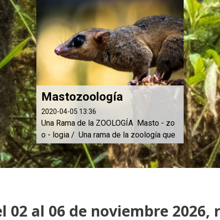
y conservación de los mamíferos. Fo
mentar la comunicación y la integració...
Mastozoología
2020-04-05 13:36
Una Rama de la ZOOLOGÍA Masto - zo
o - logia / Una rama de la zoología que
estudia a los mamiferos. Conviértete
en Mastozoólogo. La persona que tiene
el mejor trabajo del mundo!
l 02 al 06 de noviembre 2026, 